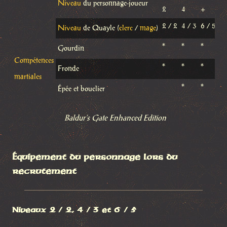
Niveau
du personnage-joueur
2
4
+
2 / 2
4 / 3
6 / 5
Niveau
de Quayle (
clerc
/
mage
)
*
*
*
Gourdin
Compétences
*
*
*
Fronde
martiales
*
*
Épée et bouclier
Baldur’s Gate Enhanced Edition
Équipement du personnage lors du
recrutement
Niveaux 2 / 2, 4 / 3 et 6 / 5