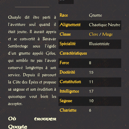
Race
Gnome
Quayle dit être parti à
l’aventure seul quand il
Alignement
Chaotique Neutre
était jeune. Il aurait appris
Classe
Clerc
/
Mage
et se convertit à Baravar
Spécialité
Illusionniste
Sombretoge sous l’égide
d’un gnome appelé Gifos,
Caractéristiques
qui semble ne pas l’avoir
Force
8
conservé longtemps à son
Dextérité
15
service. Depuis il parcourt
Constitution
11
la Côte des Épées et propose
sa sagesse et son érudition à
Intelligence
17
quiconque veut bien les
Sagesse
10
accepter.
Charisme
6
Où trouver
Quayle