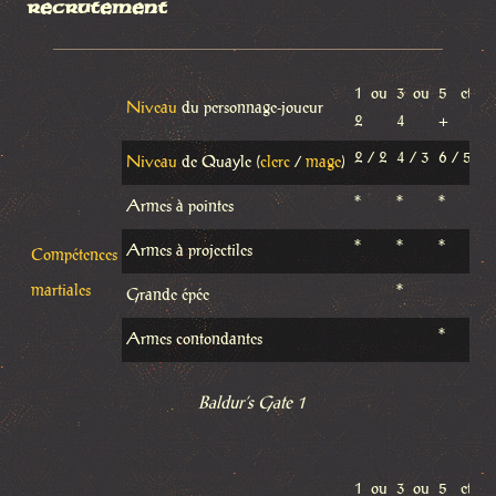
recrutement
1 ou
3 ou
5 et
Niveau
du personnage-joueur
2
4
+
2 / 2
4 / 3
6 / 5
Niveau
de Quayle (
clerc
/
mage
)
*
*
*
Armes à pointes
*
*
*
Armes à projectiles
Compétences
martiales
*
Grande épée
*
Armes contondantes
Baldur’s Gate 1
1 ou
3 ou
5 et