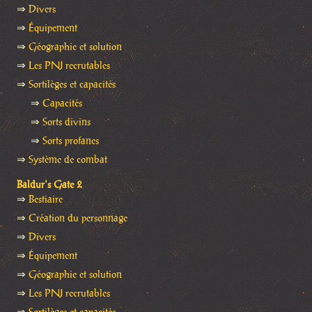
⇒
Divers
⇒
Équipement
⇒
Géographie et solution
⇒
Les PNJ recrutables
⇒
Sortilèges et capacités
⇒
Capacités
⇒
Sorts divins
⇒
Sorts profanes
⇒
Système de combat
Baldur's Gate 2
⇒
Bestiaire
⇒
Création du personnage
⇒
Divers
⇒
Équipement
⇒
Géographie et solution
⇒
Les PNJ recrutables