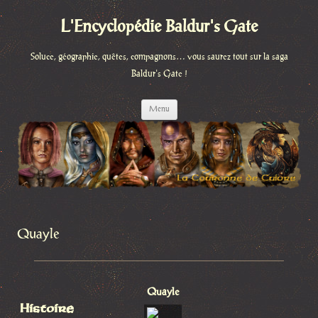
L'Encyclopédie Baldur's Gate
Soluce, géographie, quêtes, compagnons… vous saurez tout sur la saga
Baldur's Gate !
Aller
Menu
au
contenu
Quayle
Quayle
Histoire