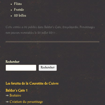
Fléau
Fronde
20 billes
Cette entrée a été publiée dans
Baldur's Gate
,
Encyclopédie
,
Personnages
non joueurs recrutables
le
25 juillet 2011
.
Rechercher
Rechercher
Les forums de la Couronne de Cuivre
Baldur's Gate 1
⇒
Bestiaire
⇒
Création du personnage