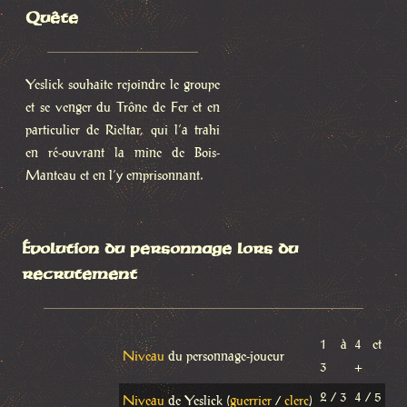
Quête
Yeslick souhaite rejoindre le groupe
et se venger du Trône de Fer et en
particulier de Rieltar, qui l’a trahi
en ré-ouvrant la mine de Bois-
Manteau et en l’y emprisonnant.
Évolution du personnage lors du
recrutement
1 à
4 et
Niveau
du personnage-joueur
3
+
2 / 3
4 / 5
Niveau
de Yeslick (
guerrier
/
clerc
)