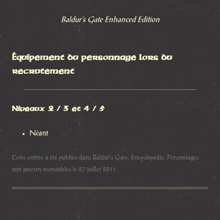
Baldur’s Gate Enhanced Edition
Équipement du personnage lors du
recrutement
Niveaux 2 / 3 et 4 / 5
Néant
Cette entrée a été publiée dans
Baldur's Gate
,
Encyclopédie
,
Personnages
non joueurs recrutables
le
27 juillet 2011
.