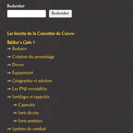
Rechercher
Rechercher
Les forums de la Couronne de Cuivre
Baldur's Gate 1
⇒
Bestiaire
⇒
Création du personnage
⇒
Divers
⇒
Équipement
⇒
Géographie et solution
⇒
Les PNJ recrutables
⇒
Sortilèges et capacités
⇒
Capacités
⇒
Sorts divins
⇒
Sorts profanes
⇒
Système de combat