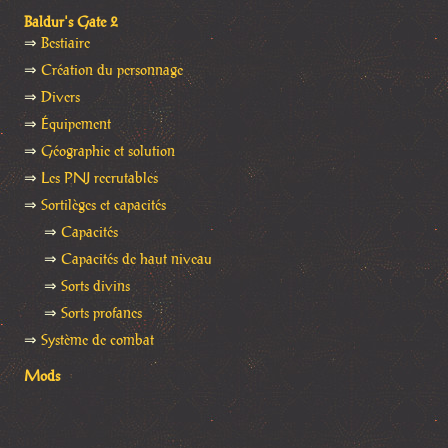
Baldur's Gate 2
⇒
Bestiaire
⇒
Création du personnage
⇒
Divers
⇒
Équipement
⇒
Géographie et solution
⇒
Les PNJ recrutables
⇒
Sortilèges et capacités
⇒
Capacités
⇒
Capacités de haut niveau
⇒
Sorts divins
⇒
Sorts profanes
⇒
Système de combat
Mods