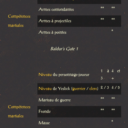
**
**
Armes contondantes
Compétences
**
**
Armes à projectiles
martiales
*
Armes à pointes
Baldur’s Gate 1
1 à
4 et
Niveau
du personnage-joueur
3
+
2 / 3
4 / 5
Niveau
de Yeslick (
guerrier
/
clerc
)
**
**
Marteau de guerre
Compétences
**
**
Fronde
martiales
*
Masse