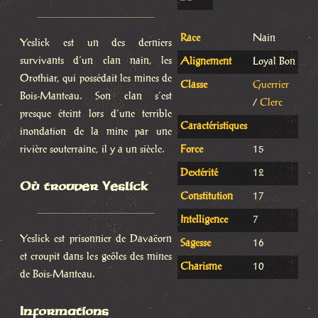
Race
Nain
Yeslick est un des derniers
survivants d’un clan nain, les
Alignement
Loyal Bon
Orothiar, qui possédait les mines de
Classe
Guerrier
Bois-Manteau. Son clan s’est
/
Clerc
presque éteint lors d’une terrible
Caractéristiques
inondation de la mine par une
rivière souterraine, il y a un siècle.
Force
15
Dextérité
12
Où trouver Yeslick
Constitution
17
Intelligence
7
Yeslick est prisonnier de Davaëorn
Sagesse
16
et croupit dans les geôles des mines
Charisme
10
de Bois-Manteau.
Informations