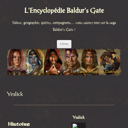
L'Encyclopédie Baldur's Gate
Soluce, géographie, quêtes, compagnons… vous saurez tout sur la saga
Baldur's Gate !
Aller
Menu
au
contenu
Yeslick
Yeslick
Histoire