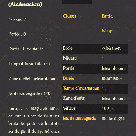
(Altération)
Classes
Barde
,
Niveau :1
Mage
Portée : 0
École
Altération
Durée : instantanée
Niveau
1
Temps d’incantation : 1
Portée
Jeteur de sorts
Durée
Instantanée
Zone d’effet : jeteur de sorts
Temps d’incantation
1
Jet de sauvegarde : 1/2
Zone d’effet
Jeteur de sorts
Lorsque le magicien lance
Valeur
100 po
ce sort, un jet de flammes
Jets de sauvegarde
moitié dégâts
brûlantes jaillit du bout de
ses doigts. Il doit joindre ses