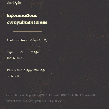
des dégâts.
Informations
complémentaires
Écoles exclues : Abjuration,
Type de magie :
Indéterminé
Parchemin d’apprentissage :
SCRL68
Cette entrée a été publiée dans
1er niveau
,
Baldur's Gate
,
Encyclopédie
,
Sorts et capacités
,
Sorts profanes
le
1 juin 2013
.