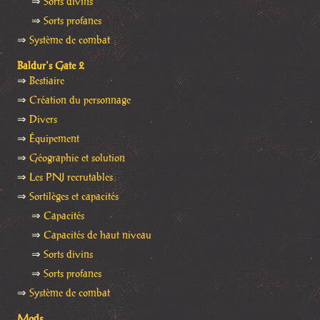
⇒
Sorts divins
⇒
Sorts profanes
⇒
Système de combat
Baldur's Gate 2
⇒
Bestiaire
⇒
Création du personnage
⇒
Divers
⇒
Équipement
⇒
Géographie et solution
⇒
Les PNJ recrutables
⇒
Sortilèges et capacités
⇒
Capacités
⇒
Capacités de haut niveau
⇒
Sorts divins
⇒
Sorts profanes
⇒
Système de combat
Mods