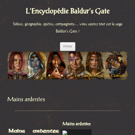
L'Encyclopédie Baldur's Gate
Soluce, géographie, quêtes, compagnons… vous saurez tout sur la saga
Baldur's Gate !
Aller
Menu
au
contenu
Mains ardentes
Mains ardentes
Mains ardentes