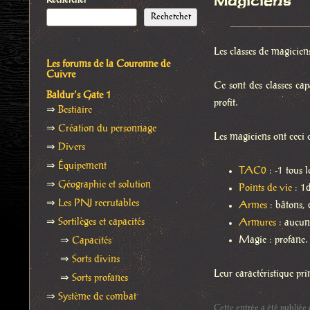
Magiciens
Rechercher
Rechercher
Les classes de magicien
Les forums de la Couronne de
Cuivre
Ce sont des classes cap
Baldur's Gate 1
profit.
⇒
Bestiaire
⇒
Création du personnage
Les magiciens ont ceci
⇒
Divers
⇒
Équipement
TAC0
: -1 tous l
⇒
Géographie et solution
Points de vie
: 1d
⇒
Les PNJ recrutables
Armes
: bâtons, 
⇒
Sortilèges et capacités
Armures
: aucune
Magie : profane.
⇒
Capacités
⇒
Sorts divins
Leur caractéristique pr
⇒
Sorts profanes
⇒
Système de combat
Cette entrée a été publiée