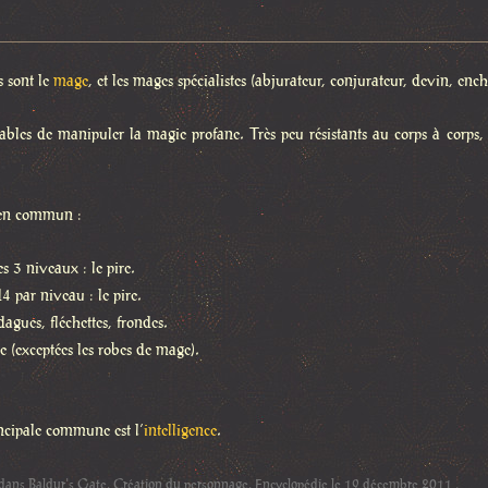
s sont le
mage
, et les mages spécialistes (abjurateur, conjurateur, devin, en
ables de manipuler la magie profane. Très peu résistants au corps à corps, i
 en commun :
es 3 niveaux : le pire.
4 par niveau : le pire.
dagues, fléchettes, frondes.
 (exceptées les robes de mage).
incipale commune est l’
intelligence
.
 dans
Baldur's Gate
,
Création du personnage
,
Encyclopédie
le
19 décembre 2011
.