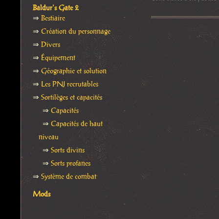
Baldur's Gate 2
⇒
Bestiaire
⇒
Création du personnage
⇒
Divers
⇒
Équipement
⇒
Géographie et solution
⇒
Les PNJ recrutables
⇒
Sortilèges et capacités
⇒
Capacités
⇒
Capacités de haut
niveau
⇒
Sorts divins
⇒
Sorts profanes
⇒
Système de combat
Mods