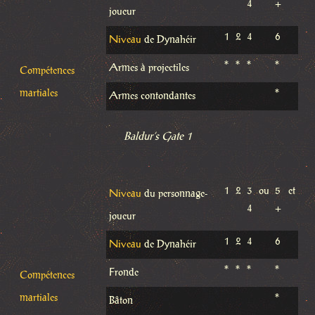
4
+
joueur
1
2
4
6
Niveau
de Dynahéir
*
*
*
*
Armes à projectiles
Compétences
martiales
*
Armes contondantes
Baldur’s Gate 1
1
2
3 ou
5 et
Niveau
du personnage-
4
+
joueur
1
2
4
6
Niveau
de Dynahéir
*
*
*
*
Fronde
Compétences
martiales
*
Bâton