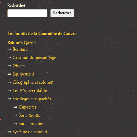
Rechercher
Rechercher
Les forums de la Couronne de Cuivre
Baldur's Gate 1
⇒
Bestiaire
⇒
Création du personnage
⇒
Divers
⇒
Équipement
⇒
Géographie et solution
⇒
Les PNJ recrutables
⇒
Sortilèges et capacités
⇒
Capacités
⇒
Sorts divins
⇒
Sorts profanes
⇒
Système de combat