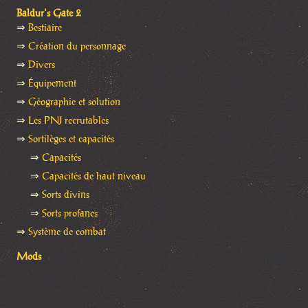
Baldur's Gate 2
⇒
Bestiaire
⇒
Création du personnage
⇒
Divers
⇒
Équipement
⇒
Géographie et solution
⇒
Les PNJ recrutables
⇒
Sortilèges et capacités
⇒
Capacités
⇒
Capacités de haut niveau
⇒
Sorts divins
⇒
Sorts profanes
⇒
Système de combat
Mods