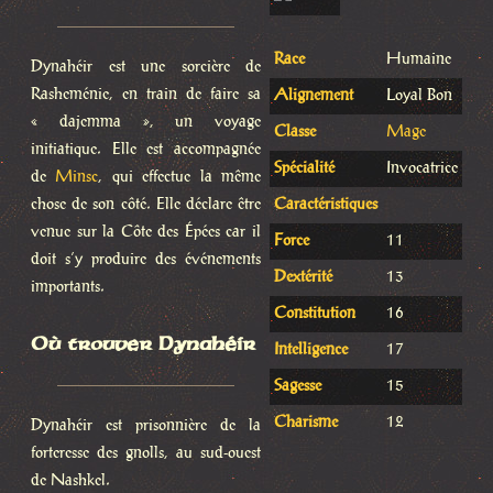
Race
Humaine
Dynahéir est une sorcière de
Rasheménie, en train de faire sa
Alignement
Loyal Bon
« dajemma », un voyage
Classe
Mage
initiatique. Elle est accompagnée
Spécialité
Invocatrice
de
Minsc
, qui effectue la même
chose de son côté. Elle déclare être
Caractéristiques
venue sur la Côte des Épées car il
Force
11
doit s’y produire des événements
Dextérité
13
importants.
Constitution
16
Où trouver Dynahéir
Intelligence
17
Sagesse
15
Charisme
12
Dynahéir est prisonnière de la
forteresse des gnolls, au sud-ouest
de Nashkel.