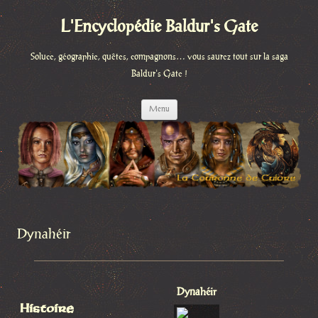
L'Encyclopédie Baldur's Gate
Soluce, géographie, quêtes, compagnons… vous saurez tout sur la saga
Baldur's Gate !
Aller
Menu
au
contenu
Dynahéir
Dynahéir
Histoire