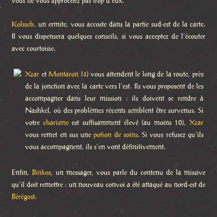
vous ne vous approchez pas trop d’eux.
Kolsseb
, un ermite, vous accoste dans la partie sud-est de la carte.
Il vous dispensera quelques conseils, si vous acceptez de l’écouter
avec courtoisie.
Xzar
et
Montaron
(
4
) vous attendent le long de la route, près
de la jonction avec la carte vers l’est. Ils vous proposent de les
accompagner dans leur mission : ils doivent se rendre à
Nashkel, où des problèmes récents semblent être survenus. Si
votre
charisme
est suffisamment élevé (au moins 10),
Xzar
vous remet en sus une
potion de soins
. Si vous refusez qu’ils
vous accompagnent, ils s’en vont définitivement.
Enfin,
Binkos
, un messager, vous parle du contenu de la missive
qu’il doit remettre : un nouveau convoi a été attaqué au nord-est de
Bérégost
.