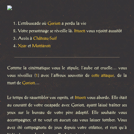
L’embuscade où
Gorion
a perdu la vie
Votre personnage se réveille là.
Imoen
vous rejoint aussitôt
Accès à
Château-Suif
Xzar
et
Montaron
Comme la cinématique vous le stipule, l’aube est cruelle… vous
vous réveillez (
1
) avec l’affreux souvenir de
cette attaque
, de la
mort de
Gorion
…
Le temps de rassembler vos esprits, et
Imoen
vous aborde. Elle était
au courant de votre escapade avec Gorion, ayant laissé traîner ses
yeux sur le bureau de votre père adoptif. Elle souhaite vous
accompagner, et ne veut en aucun cas vous laisser tomber. Vous
avez été compagnons de jeux depuis votre enfance, et rien qu’à