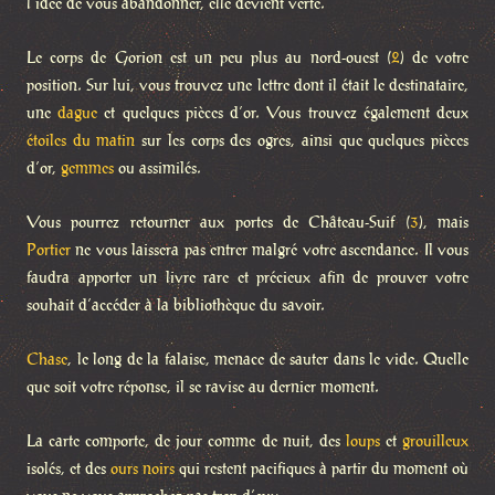
l’idée de vous abandonner, elle devient verte.
Le corps de Gorion est un peu plus au nord-ouest (
2
) de votre
position. Sur lui, vous trouvez une lettre dont il était le destinataire,
une
dague
et quelques pièces d’or. Vous trouvez également deux
étoiles du matin
sur les corps des ogres, ainsi que quelques pièces
d’or,
gemmes
ou assimilés.
Vous pourrez retourner aux portes de Château-Suif (
3
), mais
Portier
ne vous laissera pas entrer malgré votre ascendance. Il vous
faudra apporter un livre rare et précieux afin de prouver votre
souhait d’accéder à la bibliothèque du savoir.
Chase
, le long de la falaise, menace de sauter dans le vide. Quelle
que soit votre réponse, il se ravise au dernier moment.
La carte comporte, de jour comme de nuit, des
loups
et
grouilleux
isolés, et des
ours noirs
qui restent pacifiques à partir du moment où