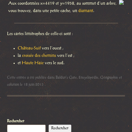
Aux coordonnées x=4419 et y=1958, au sommet d’un arbre,
vous trouvez, dans une petite cache, un
diamant
.
Les cartes limitrophes de celle-ci sont :
Château-Suif
vers l’ouest ;
la
croisée des chemins
vers l’est ;
et
Haute Haie
vers le sud.
Cette entrée a été publiée dans
Baldur's Gate
,
Encyclopédie
,
Géographie et
solution
le
18 juin 2013
.
Rechercher
Rechercher