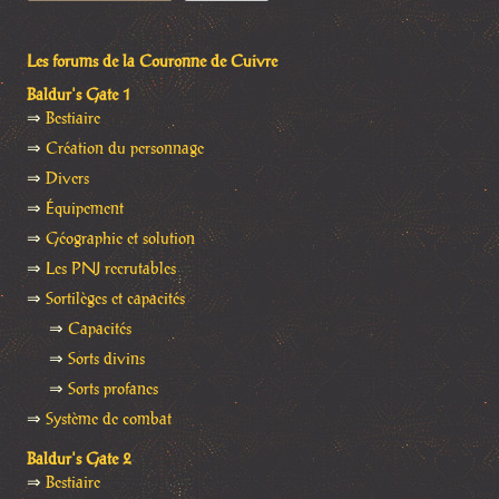
Les forums de la Couronne de Cuivre
Baldur's Gate 1
⇒
Bestiaire
⇒
Création du personnage
⇒
Divers
⇒
Équipement
⇒
Géographie et solution
⇒
Les PNJ recrutables
⇒
Sortilèges et capacités
⇒
Capacités
⇒
Sorts divins
⇒
Sorts profanes
⇒
Système de combat
Baldur's Gate 2
⇒
Bestiaire