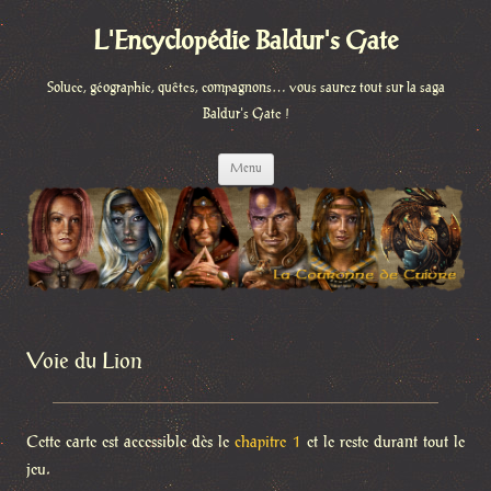
L'Encyclopédie Baldur's Gate
Soluce, géographie, quêtes, compagnons… vous saurez tout sur la saga
Baldur's Gate !
Aller
Menu
au
contenu
Voie du Lion
Cette carte est accessible dès le
chapitre 1
et le reste durant tout le
jeu.