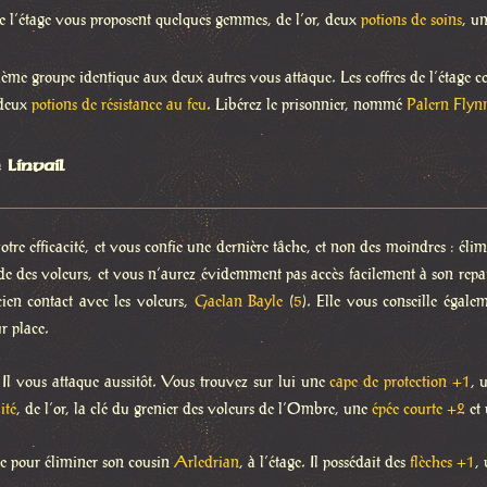
de l’étage vous proposent quelques gemmes, de l’or, deux
potions de soins
, u
sième groupe identique aux deux autres vous attaque. Les coffres de l’étage 
deux
potions de résistance au feu
. Libérez le prisonnier, nommé
Palern Flyn
Linvail
 votre efficacité, et vous confie une dernière tâche, et non des moindres : é
de des voleurs, et vous n’aurez évidemment pas accès facilement à son repaire
cien contact avec les voleurs,
Gaelan Bayle
(
5
). Elle vous conseille égal
r place.
 Il vous attaque aussitôt. Vous trouvez sur lui une
cape de protection +1
, 
ité
, de l’or, la clé du grenier des voleurs de l’Ombre, une
épée courte +2
et
ge pour éliminer son cousin
Arledrian
, à l’étage. Il possédait des
flèches +1
,