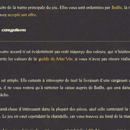
 quête de la trame principale du jeu. Elles vous sont ordonnées par
Bodhi
, la
 avez
accepté son offre
.
 cargaison
 votre accord n’est évidemment pas resté inaperçu des voleurs, qui n’hésit
erne les voleurs de la
guilde de Mae’Var
, si vous n’avez pas encore réali
est simple. Elle consiste à intercepter de nuit la livraison d’une cargaison 
és, il ne vous restera qu’à ramener la caisse auprès de Bodhi, qui sera dan
tâche.
nd-chose d’intéressant dans la plupart des pièces, sauf celle contenant la
e. Le jeu en vaut cependant la chandelle, car vous trouvez au fond de la ma