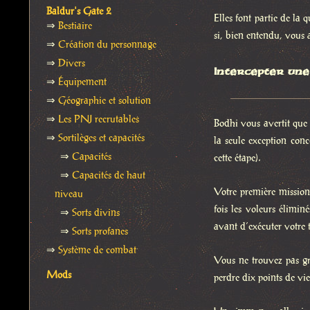
Baldur's Gate 2
Elles font partie de la
⇒
Bestiaire
si, bien entendu, vous
⇒
Création du personnage
⇒
Divers
Intercepter une
⇒
Équipement
⇒
Géographie et solution
⇒
Les PNJ recrutables
Bodhi vous avertit que
⇒
Sortilèges et capacités
la seule exception conc
⇒
Capacités
cette étape).
⇒
Capacités de haut
Votre première mission 
niveau
fois les voleurs élimin
⇒
Sorts divins
avant d’exécuter votre 
⇒
Sorts profanes
⇒
Système de combat
Vous ne trouvez pas gra
Mods
perdre dix points de vi