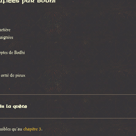
nfiées par Bodhi
metière
aignées
ryptes de Bodhi
 orné de pieux
l
r la quête
ssibles qu’au
chapitre 3
.