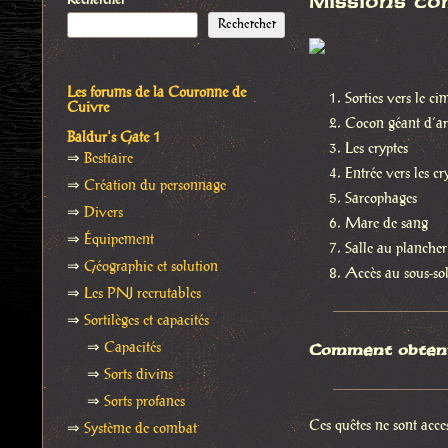
Missions co
Rechercher
Rechercher
Les forums de la Couronne de
Sorties vers le ci
Cuivre
Cocon géant d’ar
Baldur's Gate 1
Les cryptes
⇒
Bestiaire
Entrée vers les c
⇒
Création du personnage
Sarcophages
⇒
Divers
Mare de sang
⇒
Équipement
Salle au plancher
⇒
Géographie et solution
Accès au sous-so
⇒
Les PNJ recrutables
⇒
Sortilèges et capacités
⇒
Capacités
Comment obteni
⇒
Sorts divins
⇒
Sorts profanes
Ces quêtes ne sont acce
⇒
Système de combat