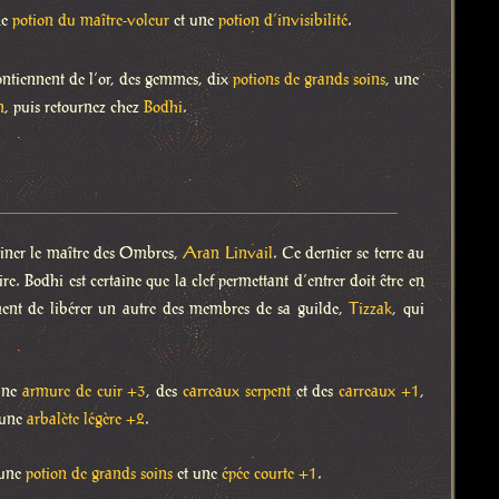
ne
potion du maître-voleur
et une
potion d’invisibilité
.
contiennent de l’or, des gemmes, dix
potions de grands soins
, une
n
, puis retournez chez
Bodhi
.
liminer le maître des Ombres,
Aran Linvail
. Ce dernier se terre au
. Bodhi est certaine que la clef permettant d’entrer doit être en
ement de libérer un autre des membres de sa guilde,
Tizzak
, qui
une
armure de cuir +3
, des
carreaux serpent
et des
carreaux +1
,
 une
arbalète légère +2
.
 une
potion de grands soins
et une
épée courte +1
.