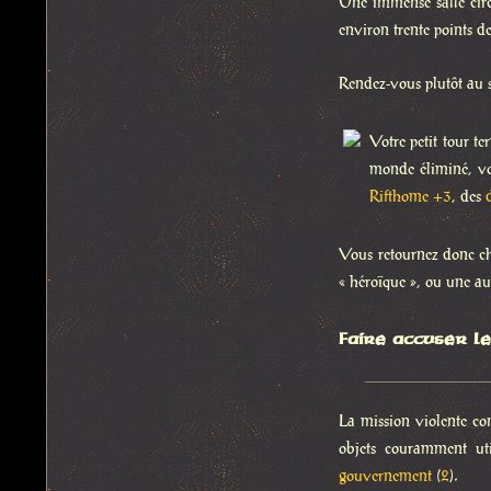
Une immense salle circu
environ trente points d
Rendez-vous plutôt au so
Votre petit tour t
monde éliminé, vo
Rifthome +3
, des
Vous retournez donc c
« héroïque », ou une au
Faire accuser l
La mission violente co
objets couramment ut
gouvernement
(
2
).