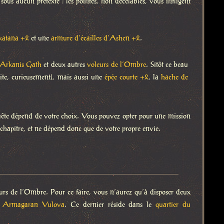
ous aucun prétexte : les pointes, non décelables, vous infligent
katana +2
et une
armure d’écailles d’Ashen +2
.
Arkanis Gath
et deux autres
voleurs de l’Ombre
. Sitôt ce beau
ite, curieusement), mais aussi une
épée courte +2
, la
hache de
quête dépend de votre choix. Vous pouvez opter pour une mission
 chapitre, et ne dépend donc que de votre propre envie.
eurs de l’Ombre. Pour ce faire, vous n’aurez qu’à disposer deux
,
Armagaran Vulova
. Ce dernier réside dans le
quartier du