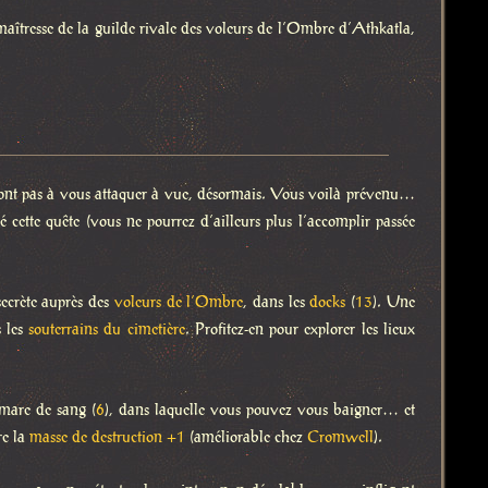
 maîtresse de la guilde rivale des voleurs de l’Ombre d’Athkatla,
eront pas à vous attaquer à vue, désormais. Vous voilà prévenu…
sé cette quête (vous ne pourrez d’ailleurs plus l’accomplir passée
secrète auprès des
voleurs de l’Ombre
, dans les
docks
(
13
). Une
s les
souterrains du cimetière
. Profitez-en pour explorer les lieux
 mare de sang (
6
), dans laquelle vous pouvez vous baigner… et
re la
masse de destruction +1
(améliorable chez
Cromwell
).