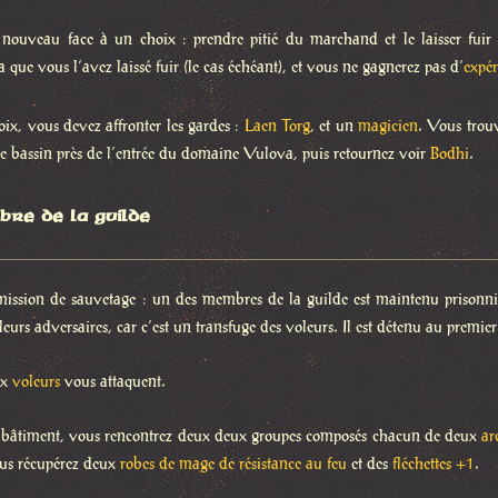
 nouveau face à un choix : prendre pitié du marchand et le laisser fuir 
que vous l’avez laissé fuir (le cas échéant), et vous ne gagnerez pas d’
expér
oix, vous devez affronter les gardes :
Laen Torg
, et un
magicien
. Vous tro
le bassin près de l’entrée du domaine Vulova, puis retournez voir
Bodhi
.
re de la guilde
 mission de sauvetage : un des membres de la guilde est maintenu prisonni
r leurs adversaires, car c’est un transfuge des voleurs. Il est détenu au premie
ix
voleurs
vous attaquent.
 bâtiment, vous rencontrez deux deux groupes composés chacun de deux
ar
us récupérez deux
robes de mage de résistance au feu
et des
fléchettes +1
.