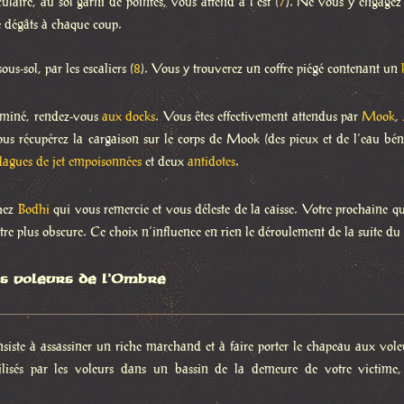
laire, au sol garni de pointes, vous attend à l’est (
7
). Ne vous y engagez s
e dégâts à chaque coup.
us-sol, par les escaliers (
8
). Vous y trouverez un coffre piégé contenant un
erminé, rendez-vous
aux docks
. Vous êtes effectivement attendus par
Mook
,
us récupérez la cargaison sur le corps de Mook (des pieux et de l’eau bén
dagues de jet empoisonnées
et deux
antidotes
.
hez
Bodhi
qui vous remercie et vous déleste de la caisse. Votre prochaine 
tre plus obscure. Ce choix n’influence en rien le déroulement de la suite du
es voleurs de l’Ombre
nsiste à assassiner un riche marchand et à faire porter le chapeau aux vol
ilisés par les voleurs dans un bassin de la demeure de votre victime