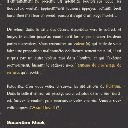
d’entraînement (
5
) présente un splendide bouton sur lequel les
nouveaux veulent apparemment toujours appuyer, pensant bien
faire. Bien mal leur en prend, puisqu’il s’agit d’un piège mortel…
De retour dans la salle des décors, descendez vers le sud-est, et
longez le couloir jusqu’au coude qu’il forme, pour passer les deux
portes successives. Vous rencontrez un
voleur
(
6
) qui tente de vous
faire une proposition malhonnête. Malheureusement pour lui, il est
surpris par un autre voleur tapi dans l’ombre, et qui l’exécute
promptement, laissant le cadavre avec l’
anneau de crochetage de
serrures
qu’il portait.
Retournez d’où vous venez et suivez les indications de
Pelanna
.
Dans la salle d’entrée, un passage secret est situé dans le mur nord-
est. Suivez le couloir, puis poursuivez votre chemin. Vous arrivez
enfin auprès d’
Aran Linvail
(
7
).
Seconder Mook