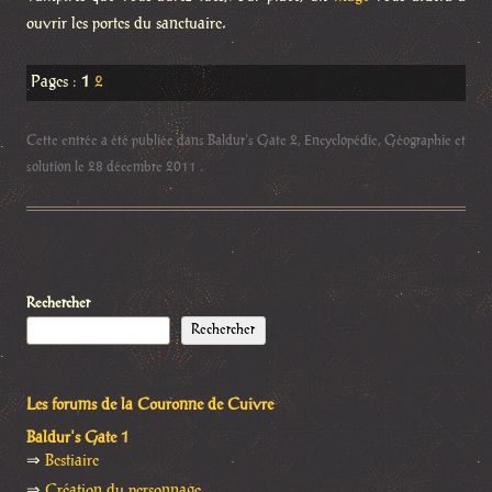
ouvrir les portes du sanctuaire.
Pages :
1
2
Cette entrée a été publiée dans
Baldur's Gate 2
,
Encyclopédie
,
Géographie et
solution
le
28 décembre 2011
.
Rechercher
Rechercher
Les forums de la Couronne de Cuivre
Baldur's Gate 1
⇒
Bestiaire
⇒
Création du personnage