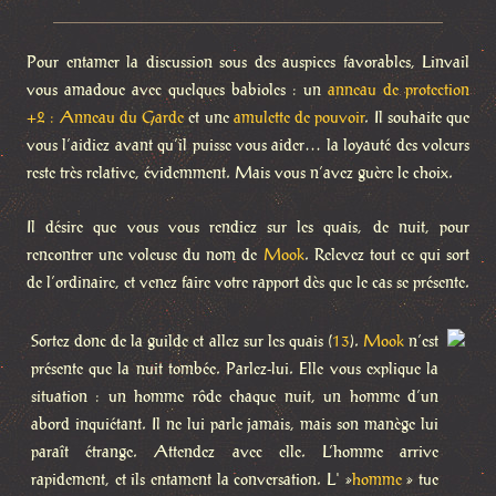
Pour entamer la discussion sous des auspices favorables, Linvail
vous amadoue avec quelques babioles : un
anneau de protection
+2 : Anneau du Garde
et une
amulette de pouvoir
. Il souhaite que
vous l’aidiez avant qu’il puisse vous aider… la loyauté des voleurs
reste très relative, évidemment. Mais vous n’avez guère le choix.
Il désire que vous vous rendiez sur les quais, de nuit, pour
rencontrer une voleuse du nom de
Mook
. Relevez tout ce qui sort
de l’ordinaire, et venez faire votre rapport dès que le cas se présente.
Sortez donc de la guilde et allez sur les quais (
13
).
Mook
n’est
présente que la nuit tombée. Parlez-lui. Elle vous explique la
situation : un homme rôde chaque nuit, un homme d’un
abord inquiétant. Il ne lui parle jamais, mais son manège lui
paraît étrange. Attendez avec elle. L’homme arrive
rapidement, et ils entament la conversation. L' »
homme
» tue