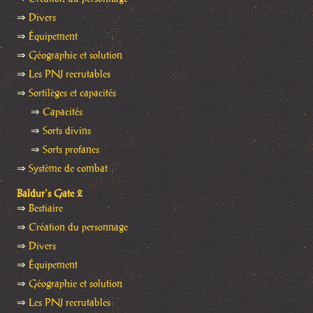
⇒
Divers
⇒
Équipement
⇒
Géographie et solution
⇒
Les PNJ recrutables
⇒
Sortilèges et capacités
⇒
Capacités
⇒
Sorts divins
⇒
Sorts profanes
⇒
Système de combat
Baldur's Gate 2
⇒
Bestiaire
⇒
Création du personnage
⇒
Divers
⇒
Équipement
⇒
Géographie et solution
⇒
Les PNJ recrutables