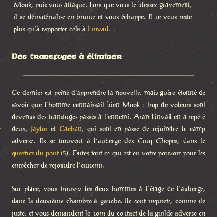
Mook, puis vous attaque. Lors que vous le blessez gravement,
il se dématérialise en brume et vous échappe. Il ne vous reste
plus qu’à rapporter cela à
Linvail
…
Des transfuges à éliminer
Ce dernier est peiné d’apprendre la nouvelle, mais guère étonné de
savoir que l’homme connaissait bien Mook : trop de voleurs sont
devenus des transfuges passés à l’ennemi. Aran Linvail en a repéré
deux,
Jaylos
et
Caehan
, qui sont en passe de rejoindre le camp
adverse. Ils se trouvent à l’auberge des Cinq Chopes, dans le
quartier du pont
(
5
). Faites tout ce qui est en votre pouvoir pour les
empêcher de rejoindre l’ennemi.
Sur place, vous trouvez les deux hommes à l’étage de l’auberge,
dans la deuxième chambre à gauche. Ils sont inquiets, comme de
juste, et vous demandent le nom du contact de la guilde adverse en