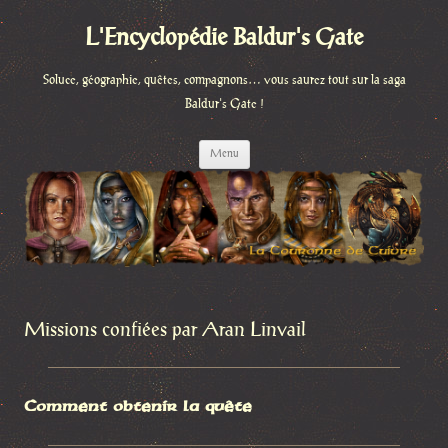
L'Encyclopédie Baldur's Gate
Soluce, géographie, quêtes, compagnons… vous saurez tout sur la saga
Baldur's Gate !
Aller
Menu
au
contenu
Missions confiées par Aran Linvail
Comment obtenir la quête