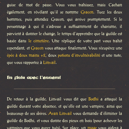
guise de mot de passe. Vous vous trahissez, mais Caehan
également, en révélant qu’il se nomme
Gracen
. Tuez les deux
hommes, puis attendez Gracen, qui arrive promptement. Si le
personnage à qui il s’adresse a suffisamment de charisme, il
parvient à donner le change, le temps d’apprendre que la guilde est
basée dans
le cimetière
. Une réplique de votre part vous trahit
cependant, et
Gracen
vous attaque finalement. Vous récupérez une
épée à deux mains +2
, deux
potions d’invulnérabilité
et une note,
que vous rapportez à
Linvail
.
En finir avec l’ennemi
De retour à la guilde, Linvail vous dit que
Bodhi
a attaqué la
guilde durant votre absence, et qu’elle est une vampire, ainsi que
beaucoup de ses sbires.
Aran Linvail
vous demande d’éliminer la
guilde de Bodhi, et vous donne des pieux en bois (pour achever les
vampires que vous aurez tués). Sur place, un
mage
vous aidera à