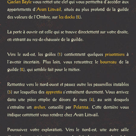
Gaelan Bayle
vous remet une clef qui vous permettra d’accéder aux
appartements d’
Aran Linvail
, situés au plus profond de la guilde
des voleurs de l’Ombre, sur
les docks
(
2
).
La porte à ouvrir est celle qui se trouve directement sur votre droite,
en entrant au rez-de-chaussée de la guilde.
Vers le sud-est, les geôles (
1
) contiennent quelques
prisonniers
à
l’avenir incertain. Plus loin, vous rencontrez le
bourreau
de la
guilde (
2
), qui semble fait pour le métier.
Remontez vers le nord-ouest et passez outre les passerelles instables
(
3
) sur lesquelles des
apprentis
s’entraînent durement. Vous arrivez
dans une pièce emplie de décors de rues (
4
), au sein desquels
s’entraîne un
archer
, conseillé par
Pelanna
. Cette dernière vous
indique comment vous rendrez chez Aran Linvail.
Poursuivez votre exploration. Vers le nord-est, une autre salle