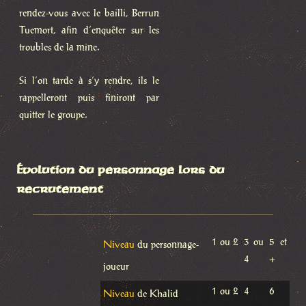
rendez-vous avec le bailli, Berrun
Tuemort, afin d’enquêter sur les
troubles de la mine.
Si l’on tarde à s’y rendre, ils le
rappelleront puis finiront par
quitter le groupe.
Évolution du personnage lors du
recrutement
1 ou 2
3 ou
5 et
Niveau
du personnage-
4
+
joueur
1 ou 2
4
6
Niveau
de Khalid