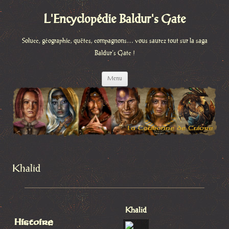
L'Encyclopédie Baldur's Gate
Soluce, géographie, quêtes, compagnons… vous saurez tout sur la saga
Baldur's Gate !
Aller
Menu
au
contenu
Khalid
Khalid
Histoire