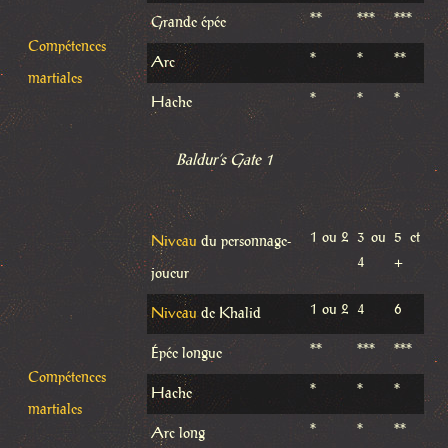
**
***
***
Grande épée
Compétences
*
*
**
Arc
martiales
*
*
*
Hache
Baldur’s Gate 1
1 ou 2
3 ou
5 et
Niveau
du personnage-
4
+
joueur
1 ou 2
4
6
Niveau
de Khalid
**
***
***
Épée longue
Compétences
*
*
*
Hache
martiales
*
*
**
Arc long