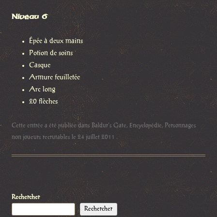
Niveau 6
Épée à deux mains
Potion de soins
Casque
Armure feuilletée
Arc long
20 flèches
Cette entrée a été publiée dans
Baldur's Gate
,
Encyclopédie
,
Personnages
non joueurs recrutables
le
24 juillet 2011
.
Rechercher
Rechercher