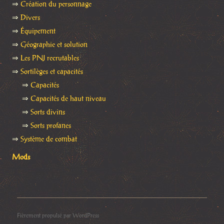
⇒
Création du personnage
⇒
Divers
⇒
Équipement
⇒
Géographie et solution
⇒
Les PNJ recrutables
⇒
Sortilèges et capacités
⇒
Capacités
⇒
Capacités de haut niveau
⇒
Sorts divins
⇒
Sorts profanes
⇒
Système de combat
Mods
Fièrement propulsé par WordPress