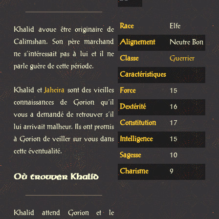
Race
Elfe
Khalid avoue être originaire de
Calimshan. Son père marchand
Alignement
Neutre Bon
ne s’intéressait pas à lui et il ne
Classe
Guerrier
parle guère de cette période.
Caractéristiques
Khalid et
Jaheira
sont des vieilles
Force
15
connaissances de Gorion qu’il
Dextérité
16
vous a demandé de retrouver s’il
Constitution
17
lui arrivait malheur. Ils ont promis
à Gorion de veiller sur vous dans
Intelligence
15
cette éventualité.
Sagesse
10
Charisme
9
Où trouver Khalid
Khalid attend Gorion et le