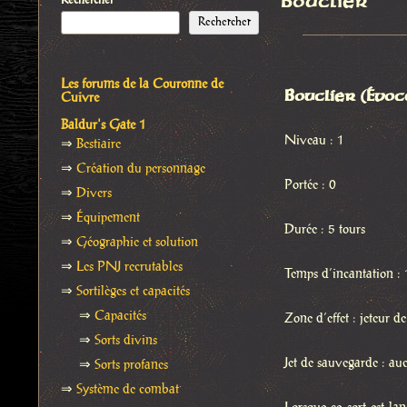
Bouclier
Rechercher
Rechercher
Les forums de la Couronne de
Bouclier (Évoc
Cuivre
Baldur's Gate 1
Niveau : 1
⇒
Bestiaire
⇒
Création du personnage
Portée : 0
⇒
Divers
⇒
Équipement
Durée : 5 tours
⇒
Géographie et solution
⇒
Les PNJ recrutables
Temps d’incantation : 
⇒
Sortilèges et capacités
⇒
Capacités
Zone d’effet : jeteur de
⇒
Sorts divins
Jet de sauvegarde : au
⇒
Sorts profanes
⇒
Système de combat