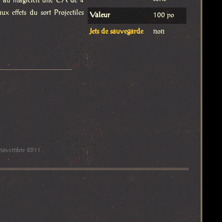
fère au magicien une CA de 4
x effets du sort Projectiles
Valeur
100 po
Jets de sauvegarde
non
 novembre 2011
.