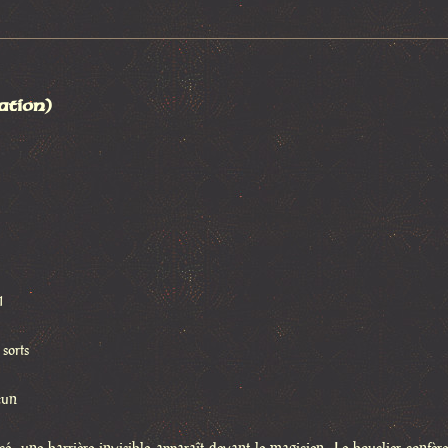
ation)
1
 sorts
cun