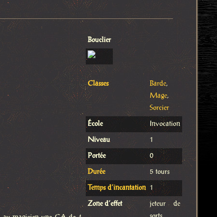
Bouclier
Classes
Barde
,
Mage
,
Sorcier
École
Invocation
Niveau
1
Portée
0
Durée
5 tours
Temps d’incantation
1
Zone d’effet
jeteur de
sorts