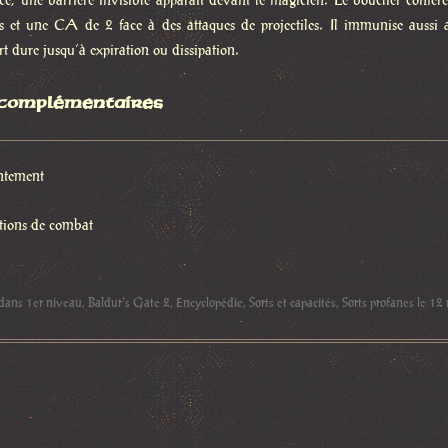
ancé, une barrière invisible apparaît devant le magicien. Le bouclier con
s et une CA de 2 face à des attaques de projectiles. Il immunise aussi au
rt dure jusqu’à expiration ou dissipation.
 complémentaires
antement
ctions de combat
 dans
1er niveau
,
Baldur's Gate 2
,
Encyclopédie
,
Sorts et capacités
,
Sorts profanes
le
12