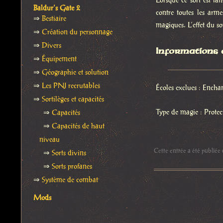
Lorsque ce sort est l
Baldur's Gate 2
contre toutes les arme
⇒
Bestiaire
magiques. L’effet du so
⇒
Création du personnage
⇒
Divers
Informations
⇒
Équipement
⇒
Géographie et solution
⇒
Les PNJ recrutables
Écoles exclues : Ench
⇒
Sortilèges et capacités
Type de magie : Prote
⇒
Capacités
⇒
Capacités de haut
niveau
Cette entrée a été publiée
⇒
Sorts divins
⇒
Sorts profanes
⇒
Système de combat
Mods