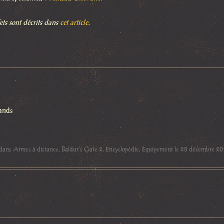
ffets sont décrits dans
cet article
.
ands
 dans
Armes à distance
,
Baldur's Gate 2
,
Encyclopédie
,
Équipement
le
28 décembre 20