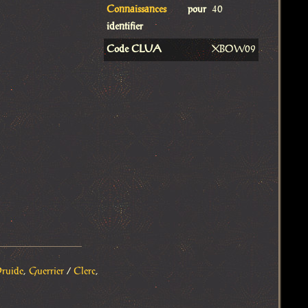
Connaissances
pour
40
identifier
Code CLUA
XBOW09
ruide
,
Guerrier
/
Clerc
,