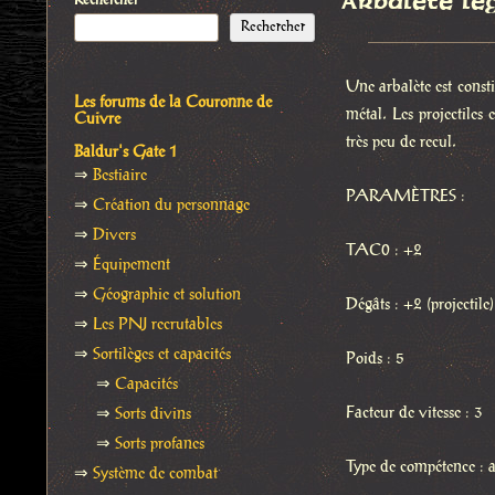
Arbalète lé
Rechercher
Rechercher
Une arbalète est const
Les forums de la Couronne de
métal. Les projectiles 
Cuivre
très peu de recul.
Baldur's Gate 1
⇒
Bestiaire
PARAMÈTRES :
⇒
Création du personnage
⇒
Divers
TAC0 : +2
⇒
Équipement
⇒
Géographie et solution
Dégâts : +2 (projectile)
⇒
Les PNJ recrutables
⇒
Sortilèges et capacités
Poids : 5
⇒
Capacités
Facteur de vitesse : 3
⇒
Sorts divins
⇒
Sorts profanes
Type de compétence : a
⇒
Système de combat