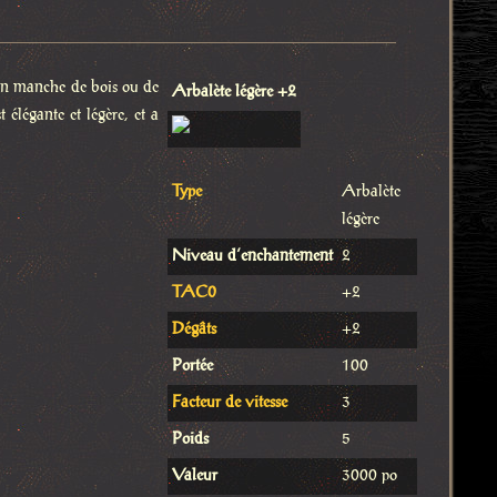
 un manche de bois ou de
Arbalète légère +2
 élégante et légère, et a
Type
Arbalète
légère
Niveau d’enchantement
2
TAC0
+2
Dégâts
+2
Portée
100
Facteur de vitesse
3
Poids
5
Valeur
3000 po