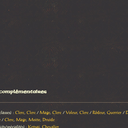
 complémentaires
classes) :
Clerc
,
Clerc
/
Mage
,
Clerc
/
Voleur
,
Clerc
/
Rôdeur
,
Guerrier
/
D
e
/
Clerc
,
Mage
,
Moine
,
Druide
kits/spécialités) :
Kensai
,
Chevalier