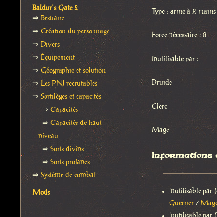
Baldur's Gate 2
Type : arme à 2 mains
⇒
Bestiaire
⇒
Création du personnage
Force nécessaire : 8
⇒
Divers
⇒
Équipement
Inutilisable par :
⇒
Géographie et solution
Druide
⇒
Les PNJ recrutables
⇒
Sortilèges et capacités
Clerc
⇒
Capacités
⇒
Capacités de haut
Mage
niveau
⇒
Sorts divins
Informations
⇒
Sorts profanes
⇒
Système de combat
Inutilisable par (
Mods
Guerrier
/
Mag
Inutilisable par (