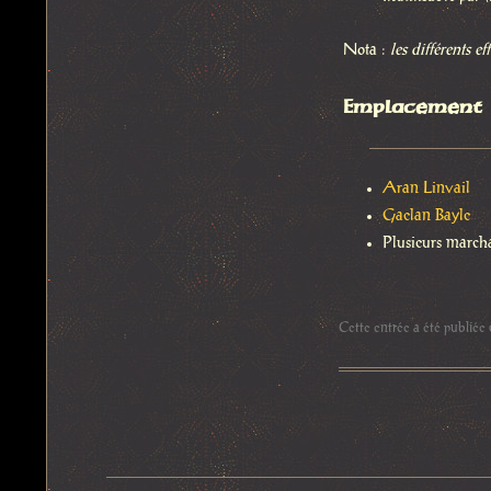
Nota :
les différents e
Emplacement
Aran Linvail
Gaelan Bayle
Plusieurs march
Cette entrée a été publiée