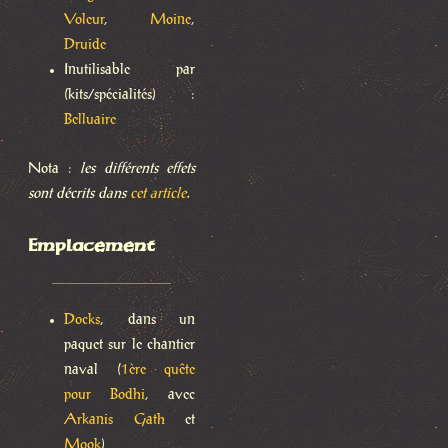
Voleur
,
Moine
,
Druide
Inutilisable par
(kits/spécialités) :
Belluaire
Nota :
les différents effets
sont décrits dans
cet article
.
Emplacement
Docks
, dans un
paquet sur le chantier
naval (
1ère quête
pour Bodhi
, avec
Arkanis Gath
et
Mook
)