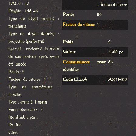
TAC0 : +3
+ bonus de force
Dégâts : 1d6 +3
Portée
20
Type de dégât (mêlée) :
Facteur de vitesse
1
tranchant
Type de dégât (lancée) :
projectile (perforant)
Poids
2
Spécial : revient à la main
Valeur
3500 po
de son porteur après avoir
Connaissances
pour
65
été lancée
identifier
Poids : 2
Facteur de vitesse : 1
Code CLUA
AX1H09
Type de compétence :
Hache
Type : arme à 1 main
Force nécessaire : 4
Inutilisable par :
Druide
Clerc