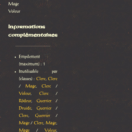
Mage
Voleur
Informations
complémentaires
Empilement
(maximum) : 1
Inutilisable par
(classes) :
Clerc
,
Clerc
/
Mage
,
Clerc
/
Voleur
,
Clerc
/
Rôdeur
,
Guerrier
/
Druide
,
Guerrier
/
Clerc
,
Guerrier
/
Mage
/
Clerc
,
Mage
,
Mage
/
Voleur
,