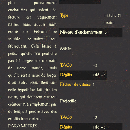
plus puissamment
enchantées qui soient. Sa
Type
Hache (1
facture est vaguement
main)
naine, mais aucun nain
croisé sur Féérune ne
Niveau d’enchantement
3
semble connaître son
fabriquant. Cela laisse à
Mêlée
penser qu’elle n’a peut-être
pas été forgée par un nain
TAC0
+3
de notre monde, mais
Dégâts
1d6 +3
qu’elle serait issue de forges
d’un autre plan. Bien sûr,
Facteur de vitesse
1
cette hypothèse fait rire les
nains, qui déclarent que son
Projectile
créateur n’a simplement pas
de temps à perdre avec des
TAC0
+3
érudits trop curieux.
PARAMÈTRES :
Dégâts
1d6 +3