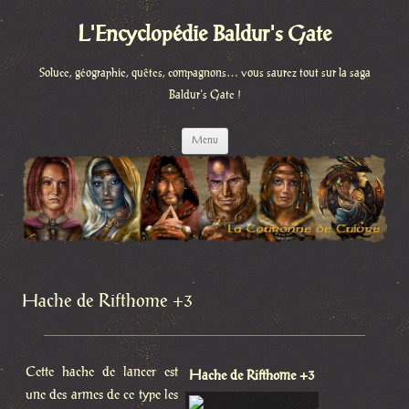
L'Encyclopédie Baldur's Gate
Soluce, géographie, quêtes, compagnons… vous saurez tout sur la saga
Baldur's Gate !
Aller
Menu
au
contenu
Hache de Rifthome +3
Cette hache de lancer est
Hache de Rifthome +3
une des armes de ce type les