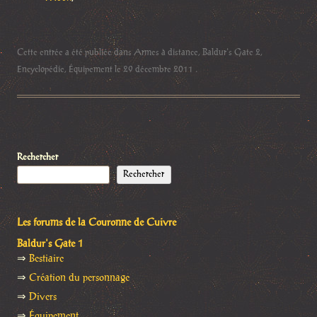
Cette entrée a été publiée dans
Armes à distance
,
Baldur's Gate 2
,
Encyclopédie
,
Équipement
le
29 décembre 2011
.
Rechercher
Rechercher
Les forums de la Couronne de Cuivre
Baldur's Gate 1
⇒
Bestiaire
⇒
Création du personnage
⇒
Divers
⇒
Équipement