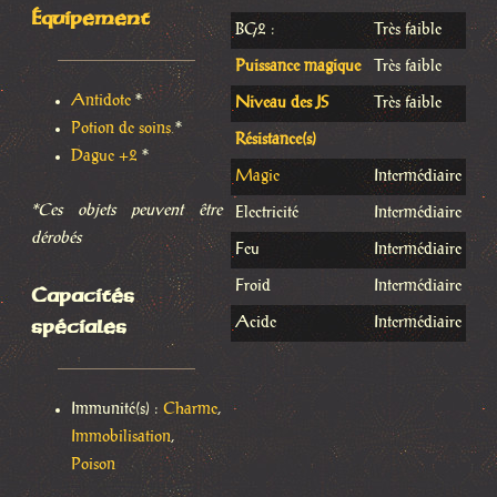
Équipement
BG2 :
Très faible
Puissance magique
Très faible
Antidote
*
Niveau des JS
Très faible
Potion de soins
*
Résistance(s)
Dague +2
*
Magie
Intermédiaire
*Ces objets peuvent être
Electricité
Intermédiaire
dérobés
Feu
Intermédiaire
Froid
Intermédiaire
Capacités
spéciales
Acide
Intermédiaire
Immunité(s) :
Charme
,
Immobilisation
,
Poison