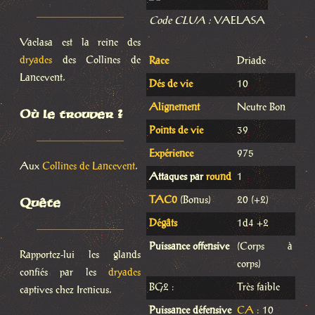
Code CLUA :
VAELASA
Vaelasa est la reine des
dryades
des Collines de
Race
Driade
Lancevent.
Dés de vie
10
Alignement
Neutre Bon
Où le trouver ?
Points de vie
39
Expérience
975
Aux
Collines de Lancevent
.
Attaques par
round
1
Quête
TAC0
(Bonus)
20 (+2)
Dégâts
1d4 +2
Puissance offensive
(Corps à
Rapportez-lui les glands
corps)
confiés par les
dryades
BG2 :
Très faible
captives chez Irenicus.
Puissance défensive
CA
: 10