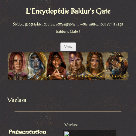
L'Encyclopédie Baldur's Gate
Soluce, géographie, quêtes, compagnons… vous saurez tout sur la saga
Baldur's Gate !
Aller
Menu
au
contenu
Vaelasa
Vaelasa
Présentation