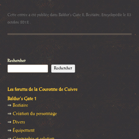
Cette entrée a été publiée dans
Baldur's Gate 2
,
Bestiaire
,
Encyclopédie
le
23
octobre 2012
.
Rechercher
Rechercher
Les forums de la Couronne de Cuivre
Baldur's Gate 1
⇒
Bestiaire
⇒
Création du personnage
⇒
Divers
⇒
Équipement
⇒
Géographie et solution