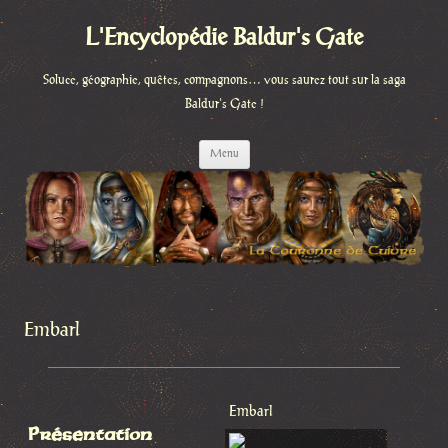
L'Encyclopédie Baldur's Gate
Soluce, géographie, quêtes, compagnons… vous saurez tout sur la saga
Baldur's Gate !
Aller
Menu
au
contenu
Embarl
Embarl
Présentation