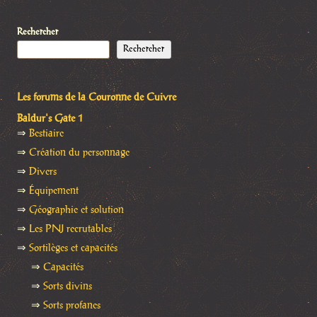
Rechercher
Rechercher
Les forums de la Couronne de Cuivre
Baldur's Gate 1
⇒
Bestiaire
⇒
Création du personnage
⇒
Divers
⇒
Équipement
⇒
Géographie et solution
⇒
Les PNJ recrutables
⇒
Sortilèges et capacités
⇒
Capacités
⇒
Sorts divins
⇒
Sorts profanes