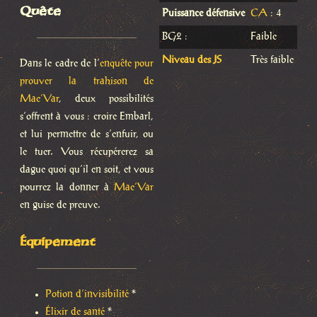
Quête
Puissance défensive
CA
: 4
BG2 :
Faible
Niveau des JS
Très faible
Dans le cadre de l’
enquête pour
prouver la trahison de
Mae’Var
, deux possibilités
s’offrent à vous : croire Embarl,
et lui permettre de s’enfuir, ou
le tuer. Vous récupérerez sa
dague quoi qu’il en soit, et vous
pourrez la donner à
Mae’Var
en guise de preuve.
Équipement
Potion d’invisibilité
*
Élixir de santé
*