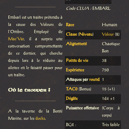
Code CLUA :
EMBARL
Embarl est un traitre prétendu à
la cause des Voleurs de
Race
Humain
l’Ombre. Employé de
Classe
(
Niveau
)
Voleur
(8)
Mae’Var
, il a surpris une
Alignement
Chaotique
conversation compromettante
Bon
de ce dernier, qui cherche
depuis lors à le réduire au
Points de vie
38
silence en le faisant passer pour
Expérience
750
un traître.
Attaques par
round
1
Où le trouver ?
TAC0
(Bonus)
15 (+1)
Dégâts
1d4 +1
Puissance offensive
(Corps à
A la taverne de la Bonté
corps)
Marine, sur les
docks
.
BG2 :
Très faible