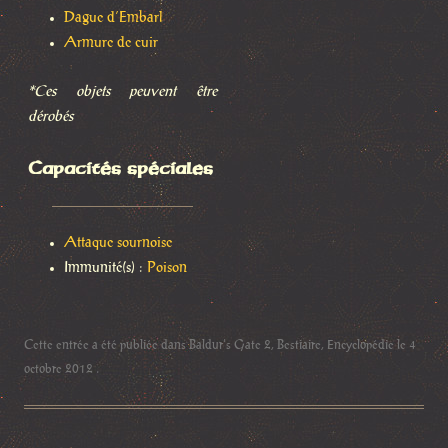
Dague d’Embarl
Armure de cuir
*Ces objets peuvent être
dérobés
Capacités spéciales
Attaque sournoise
Immunité(s) :
Poison
Cette entrée a été publiée dans
Baldur's Gate 2
,
Bestiaire
,
Encyclopédie
le
4
octobre 2012
.