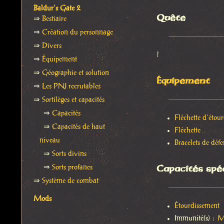
Baldur's Gate 2
Quête
⇒
Bestiaire
⇒
Création du personnage
⇒
Divers
?
⇒
Équipement
⇒
Géographie et solution
Équipement
⇒
Les PNJ recrutables
⇒
Sortilèges et capacités
⇒
Capacités
Fléchette d’étou
⇒
Capacités de haut
Fléchette
niveau
Bracelets de dé
⇒
Sorts divins
Capacités spé
⇒
Sorts profanes
⇒
Système de combat
Mods
Étourdissement
Immunité(s) :
M