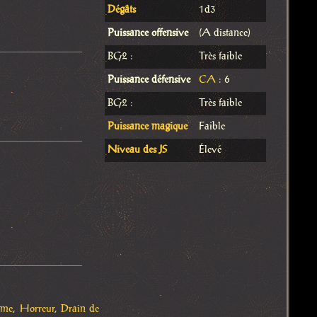
Dégâts
1d3
Puissance offensive
(A distance)
BG2 :
Très faible
Puissance défensive
CA
: 6
BG2 :
Très faible
Puissance magique
Faible
Niveau des JS
Élevé
rme
,
Horreur
,
Drain de