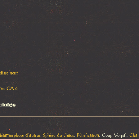
rdissement
fense CA 6
ciales
étamorphose d’autrui
,
Sphère du chaos
,
Pétrification
, Coup Vorpal,
Cha