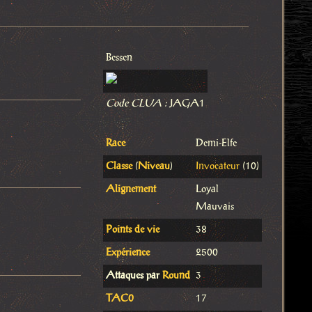
Bessen
Code CLUA :
JAGA1
Race
Demi-Elfe
Classe
(
Niveau
)
Invocateur
(10)
Alignement
Loyal
Mauvais
Points de vie
38
Expérience
2500
Attaques par
Round
3
TAC0
17