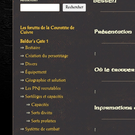
Bessen
Rechercher
Rechercher
Les forums de la Couronne de
Présentation
Cuivre
Baldur's Gate 1
⇒
Bestiaire
?
⇒
Création du personnage
⇒
Divers
Où le trouver
⇒
Équipement
⇒
Géographie et solution
⇒
Les PNJ recrutables
?
⇒
Sortilèges et capacités
⇒
Capacités
Informations
⇒
Sorts divins
⇒
Sorts profanes
⇒
Système de combat
?