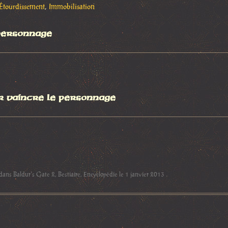
Étourdissement
,
Immobilisation
personnage
r vaincre le personnage
 dans
Baldur's Gate 2
,
Bestiaire
,
Encyclopédie
le
1 janvier 2013
.