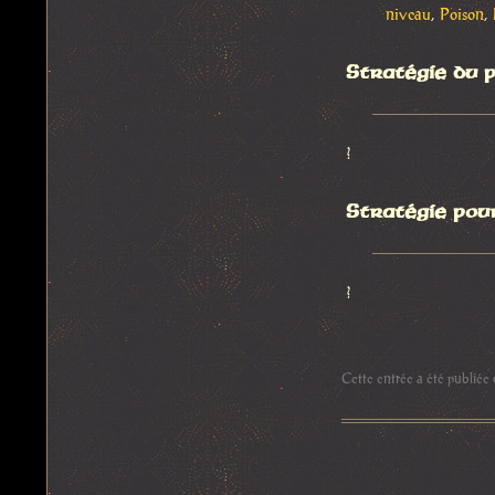
niveau
,
Poison
,
Stratégie du 
?
Stratégie pou
?
Cette entrée a été publiée