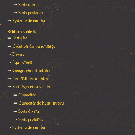
⇒
Sorts divins
⇒
Sorts profanes
⇒
Système de combat
Baldur's Gate 2
⇒
Bestiaire
⇒
Création du personnage
⇒
Divers
⇒
Équipement
⇒
Géographie et solution
⇒
Les PNJ recrutables
⇒
Sortilèges et capacités
⇒
Capacités
⇒
Capacités de haut niveau
⇒
Sorts divins
⇒
Sorts profanes
⇒
Système de combat