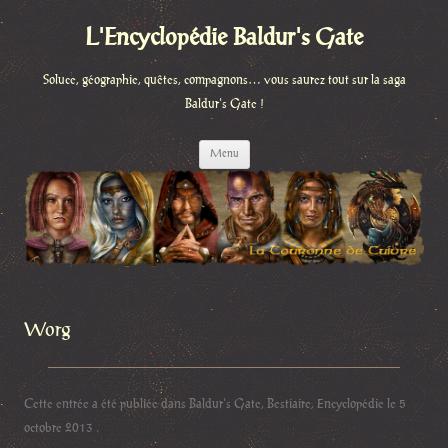
L'Encyclopédie Baldur's Gate
Soluce, géographie, quêtes, compagnons… vous saurez tout sur la saga
Baldur's Gate !
Aller
Menu
au
contenu
Worg
Cette entrée a été publiée dans
Baldur's Gate
,
Bestiaire
,
Encyclopédie
le
5
octobre 2013
.