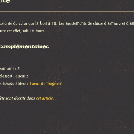
lité
extérité de celui qui la boit à 18. Les ajustements de classe d’armure et d’at
re cet effet, soit 15 tours.
 complémentaires
ximum) : 5
(classes) : aucune
kits/spécialités) :
Tueur de magicien
ffets sont décrits dans
cet article
.