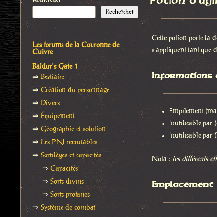
Potion d’agi
Rechercher
Rechercher
Cette potion porte la d
Les forums de la Couronne de
s’appliquent tant que du
Cuivre
Baldur's Gate 1
Informations
⇒
Bestiaire
⇒
Création du personnage
⇒
Divers
Empilement (ma
⇒
Équipement
Inutilisable par 
⇒
Géographie et solution
Inutilisable par (
⇒
Les PNJ recrutables
⇒
Sortilèges et capacités
Nota :
les différents e
⇒
Capacités
⇒
Sorts divins
Emplacement
⇒
Sorts profanes
⇒
Système de combat