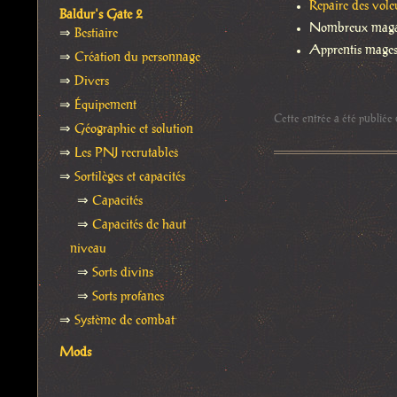
Repaire des vol
Baldur's Gate 2
Nombreux maga
⇒
Bestiaire
Apprentis mages
⇒
Création du personnage
⇒
Divers
⇒
Équipement
Cette entrée a été publiée
⇒
Géographie et solution
⇒
Les PNJ recrutables
⇒
Sortilèges et capacités
⇒
Capacités
⇒
Capacités de haut
niveau
⇒
Sorts divins
⇒
Sorts profanes
⇒
Système de combat
Mods