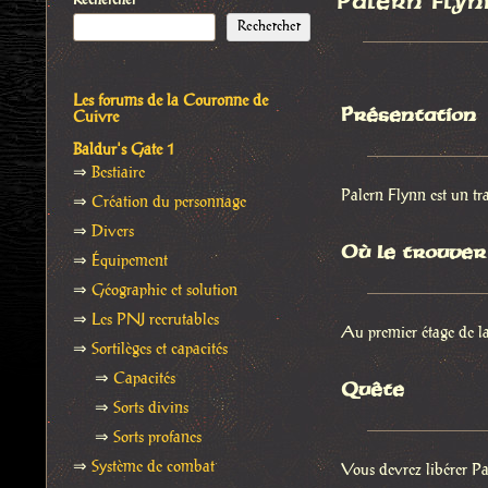
Palern Flyn
Rechercher
Rechercher
Les forums de la Couronne de
Présentation
Cuivre
Baldur's Gate 1
⇒
Bestiaire
Palern Flynn est un tr
⇒
Création du personnage
⇒
Divers
Où le trouver
⇒
Équipement
⇒
Géographie et solution
⇒
Les PNJ recrutables
Au premier étage de la
⇒
Sortilèges et capacités
⇒
Capacités
Quête
⇒
Sorts divins
⇒
Sorts profanes
⇒
Système de combat
Vous devrez libérer Pa