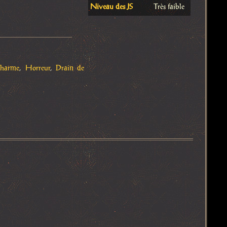
Niveau des JS
Très faible
harme
,
Horreur
,
Drain de