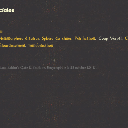
ciales
se
étamorphose d’autrui
,
Sphère du chaos
,
Pétrification
, Coup Vorpal,
C
Étourdissement
,
Immobilisation
 dans
Baldur's Gate 2
,
Bestiaire
,
Encyclopédie
le
28 octobre 2012
.