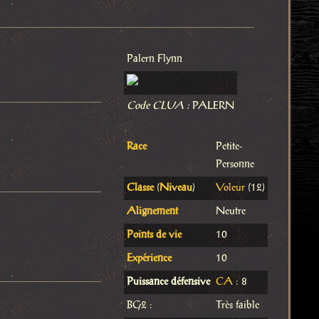
Palern Flynn
Code CLUA :
PALERN
Race
Petite-
Personne
Classe
(
Niveau
)
Voleur
(12)
Alignement
Neutre
Points de vie
10
Expérience
10
Puissance défensive
CA
: 8
BG2 :
Très faible