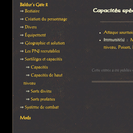
Baldur's Gate 2
Capacités spé
⇒
Bestiaire
⇒
Création du personnage
⇒
Divers
Attaque sournoi
⇒
Équipement
Immunité(s) :
M
⇒
Géographie et solution
niveau
,
Poison
,
⇒
Les PNJ recrutables
⇒
Sortilèges et capacités
⇒
Capacités
Cette entrée a été publiée
⇒
Capacités de haut
niveau
⇒
Sorts divins
⇒
Sorts profanes
⇒
Système de combat
Mods