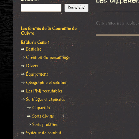
Les différe
Rechercher
Rechercher
Cette entrée a été publiée
Les forums de la Couronne de
Cuivre
Baldur's Gate 1
⇒
Bestiaire
⇒
Création du personnage
⇒
Divers
⇒
Équipement
⇒
Géographie et solution
⇒
Les PNJ recrutables
⇒
Sortilèges et capacités
⇒
Capacités
⇒
Sorts divins
⇒
Sorts profanes
⇒
Système de combat