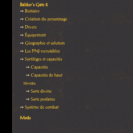
Baldur's Gate 2
⇒
Bestiaire
⇒
Création du personnage
⇒
Divers
⇒
Équipement
⇒
Géographie et solution
⇒
Les PNJ recrutables
⇒
Sortilèges et capacités
⇒
Capacités
⇒
Capacités de haut
niveau
⇒
Sorts divins
⇒
Sorts profanes
⇒
Système de combat
Mods