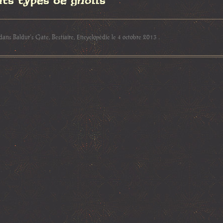
nts types de gnolls
 dans
Baldur's Gate
,
Bestiaire
,
Encyclopédie
le
4 octobre 2013
.