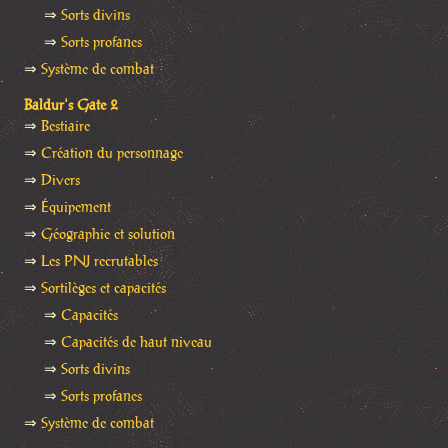
⇒
Sorts divins
⇒
Sorts profanes
⇒
Système de combat
Baldur's Gate 2
⇒
Bestiaire
⇒
Création du personnage
⇒
Divers
⇒
Équipement
⇒
Géographie et solution
⇒
Les PNJ recrutables
⇒
Sortilèges et capacités
⇒
Capacités
⇒
Capacités de haut niveau
⇒
Sorts divins
⇒
Sorts profanes
⇒
Système de combat