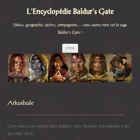
L'Encyclopédie Baldur's Gate
Soluce, géographie, quêtes, compagnons… vous saurez tout sur la saga
Baldur's Gate !
Aller
Menu
au
contenu
Arkushule
Cette entrée a été publiée dans
Baldur's Gate
,
Bestiaire
,
Encyclopédie
le
26
décembre 2015
.